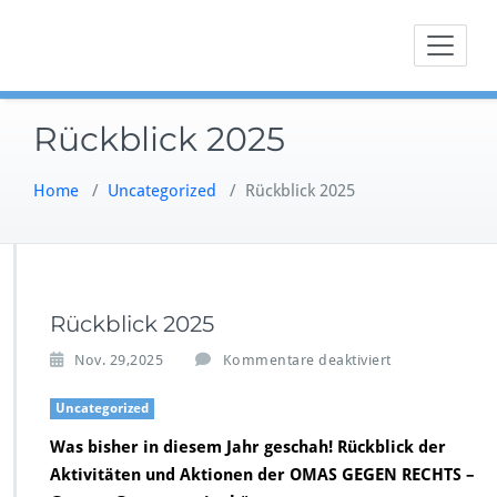
Skip
Für Demokratie, gleiche Rechte, soziale Standards und
OMAS GEGEN RECHTS – Georgs
to
Respekt
content
Rückblick 2025
Home
/
Uncategorized
/
Rückblick 2025
Rückblick 2025
f
Nov. 29,2025
Kommentare deaktiviert
ü
r
Uncategorized
R
Was bisher in diesem Jahr geschah! Rückblick der
ü
c
Aktivitäten und Aktionen der OMAS GEGEN RECHTS –
k