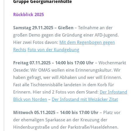
Gruppe Georgsmarienhütte
b
l
Rückblick 2025
i
c
Samstag 29.11.2025 – Gießen
– Teilnahme an der
k
2
großen Demo gegen die Gründung einer AFD-Jugend.
0
Hier zwei Fotos davon:
Mit dem Regenbogen gegen
2
Rechts
Foto von der Kundgebung
5
Freitag 07.11.2025 – 14:00 bis 17:00 Uhr
– Wochenmarkt
Oesede: Wir OMAS wollen eine Erinnerungskultur. Wir
haben gefragt, wer will Abhaken und wer will Erinnern.
Fast alle Tischtennisbälle landeten in dem Korb für
Erinnern. Hier sind 2 Fotos von dem Stand:
Der Infostand
Blick von Norden
–
Der Infostand mit Weizäcker Zitat
Mittwoch 05.11.2025 – 14:00 bis 17:00 Uhr
– Platz vor
der ehemaligen Sparkasse an der Kreuzung der
Hindenburgstraße und der Parkstraße/Haseldehnen.